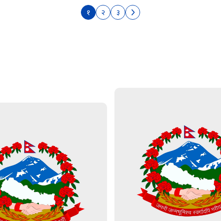
१
२
३