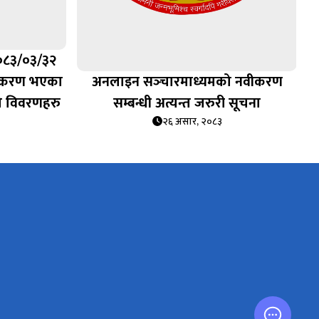
०८३/०३/३२
विकरण भएका
अनलाइन सञ्‍चारमाध्यमको नवीकरण
ो विवरणहरु
सम्बन्धी अत्यन्त जरुरी सूचना
२६ असार, २०८३