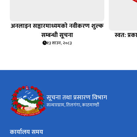
अनलाइन सञ्चारमाध्यमको नवीकरण शुल्क
सम्बन्धी सूचना
स्वत: प्
१३ साउन, २०८३
सूचना तथा प्रसारण विभाग
सञ्‍चारग्राम, तिलगंगा, काठमाण्डौं
कार्यालय समय