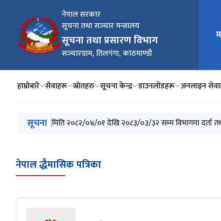
नेपाल सरकार
सूचना तथा सञ्‍चार मन्त्रालय
मुख्य न
म
सूचना तथा प्रसारण विभाग
सञ्‍चारग्राम, तिलगंगा, काठमाण्डौं
हाम्रोबारे
सेवाहरू
स्रोतहरु
सूचना केन्द्र
डाउनलोडहरू
अनलाइन सेवा
मुख्य नेभिगेसनमा जानुहोस्
सूचना
अनलाइन सञ्चारमाध्यमको नवीकरण शुल्क सम्बन्धी सूचना
मिति २०८२/०४/०१ देखि २०८३/०३/३२ सम्म विभागमा दर्ता
अनलाइन सञ्‍चारमाध्यमको नवीकरण सम्बन्धी अत्यन्त जरुरी 
नवीकरण तथा बेरूजु रकम दाखिला गर्ने सम्बन्धी सूचना .
मिति २०७३/१२/०९ गतेदेखि मिति २०८३/०१/१५ गतेसम्म सूचन
नेपाल द्धैमासिक पत्रिका