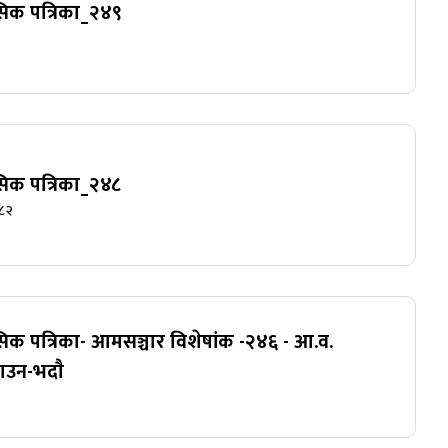
ासिक पत्रिका_२४९
२
ासिक पत्रिका_२४८
०८२
ासिक पत्रिका- आमसञ्चार विशेषांक -२४६ - आ.व.
ाउन-भदाै
१