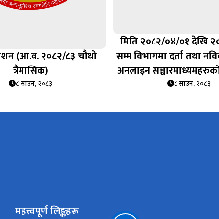
मिति २०८२/०४/०१ देखि २
रकाशन (आ.व. २०८२/८३ चौथो
सम्म विभागमा दर्ता तथा न
त्रैमासिक)
अनलाइन सञ्चारमाध्यमहरुक
८ साउन, २०८३
८ साउन, २०८३
महत्त्वपूर्ण लिङ्कहरू