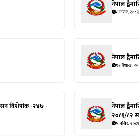
नेपाल द्वैम
८ मंसिर, २०८
नेपाल द्वैम
१२ बैशाख, २
शासन विशेषांक -२४७ -
नेपाल द्वैम
२०८१/८२ स
५ मंसिर, २०८