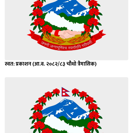
स्वत: प्रकाशन (आ.व. २०८२/८३ चौथो त्रैमासिक)