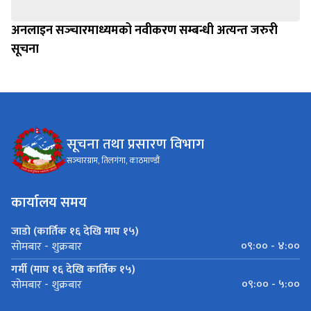
अनलाइन सञ्‍चारमाध्यमको नवीकरण सम्बन्धी अत्यन्त जरुरी
सूचना
सूचना तथा प्रसारण विभाग
सञ्‍चारग्राम, तिलगंगा, काठमाण्डौं
कार्यालय समय
जाडो (कार्तिक १६ देखि माघ १५)
०९:०० - ४:००
सोमबार - शुक्रबार
गर्मी (माघ १६ देखि कार्तिक १५)
०९:०० - ५:००
सोमबार - शुक्रबार