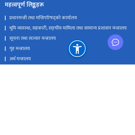
महत्त्वपूर्ण लिङ्कहरू
प्रधानमन्त्री तथा मन्त्रिपरिषद्को कार्यालय
भूमि व्यवस्था, सहकारी, सङ्‍घीय मामिला तथा सामान्य प्रशासन मन्त्रालय
सूचना तथा सञ्‍चार मन्त्रालय
गृह मन्त्रालय
अर्थ मन्त्रालय
नेपाल दूरसञ्चार प्राधिकरण
प्रेस काउन्सिल नेपाल
राष्ट्रिय प्राकृतिक स्रोत तथा वित्त आयोग
सञ्‍चारग्राम, तिलगंगा, काठमाण्डौं
info@doib.gov.np
‌‌‌‌‌‌‌९७७-०१-५९१९८९२‌, ०१-५९१९८८६ (प्रसारण शाखा ), ०१-५९१९८९६ (प्रेस
पास इकाइ), ०१-५९१९८९३ (अनलाइन पत्रिका इकाइ)