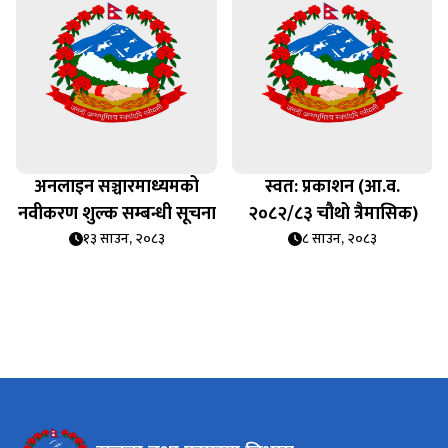
अनलाइन सञ्चारमाध्यमको
स्वत: प्रकाशन (आ.व.
नवीकरण शुल्क सम्बन्धी सूचना
२०८२/८३ चौथो त्रैमासिक)
१३ साउन, २०८३
८ साउन, २०८३
सूचना तथा प्रसारण विभाग