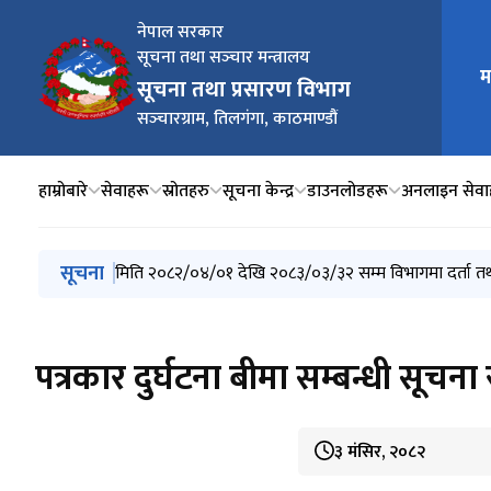
नेपाल सरकार
सूचना तथा सञ्‍चार मन्त्रालय
मुख्य न
म
सूचना तथा प्रसारण विभाग
सञ्‍चारग्राम, तिलगंगा, काठमाण्डौं
हाम्रोबारे
सेवाहरू
स्रोतहरु
सूचना केन्द्र
डाउनलोडहरू
अनलाइन सेवा
मुख्य नेभिगेसनमा जानुहोस्
सूचना
अनलाइन सञ्चारमाध्यमको नवीकरण शुल्क सम्बन्धी सूचना
मिति २०८२/०४/०१ देखि २०८३/०३/३२ सम्म विभागमा दर्ता
अनलाइन सञ्‍चारमाध्यमको नवीकरण सम्बन्धी अत्यन्त जरुरी 
नवीकरण तथा बेरूजु रकम दाखिला गर्ने सम्बन्धी सूचना .
मिति २०७३/१२/०९ गतेदेखि मिति २०८३/०१/१५ गतेसम्म सूचन
पत्रकार दुर्घटना बीमा सम्बन्धी सूच
३ मंसिर, २०८२