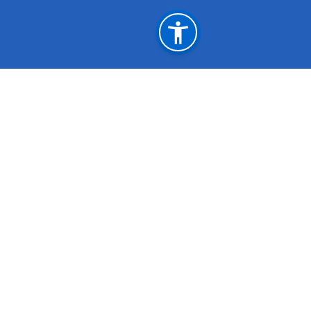
महत्त्वपूर्ण लिङ्कहरू
प्रधानमन्त्री तथा मन्त्रिपरिषद्को कार्यालय
सूचना तथा सञ्‍चार मन्त्रालय
अर्थ मन्त्रालय
प्रेस काउन्सिल नेपाल
ाण्डौं
info@doib.gov.np
‌‌‌‌‌‌‌९७७-०१-५९१९८९२‌, ०१-५९१९८८६ (प्रसारण 