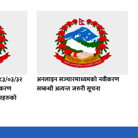
०८३/०३/३२
अनलाइन सञ्‍चारमाध्यमको नवीकरण
विकरण
सम्बन्धी अत्यन्त जरुरी सूचना
महरुको