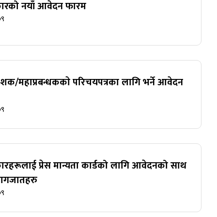
रकारको नयाँ आवेदन फारम
७९
काशक/महाप्रबन्धककाे परिचयपत्रका लागि भर्ने आवेदन
७९
रकारहरूलाई प्रेस मान्यता कार्डको लागि आवेदनको साथ
ागजातहरु
७९