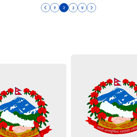
१
२
३
४