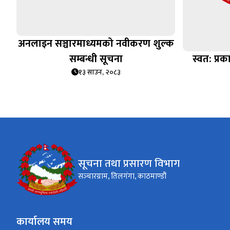
अनलाइन सञ्चारमाध्यमको नवीकरण शुल्क
सम्बन्धी सूचना
स्वत: प्
१३ साउन, २०८३
सूचना तथा प्रसारण विभाग
सञ्‍चारग्राम, तिलगंगा, काठमाण्डौं
कार्यालय समय