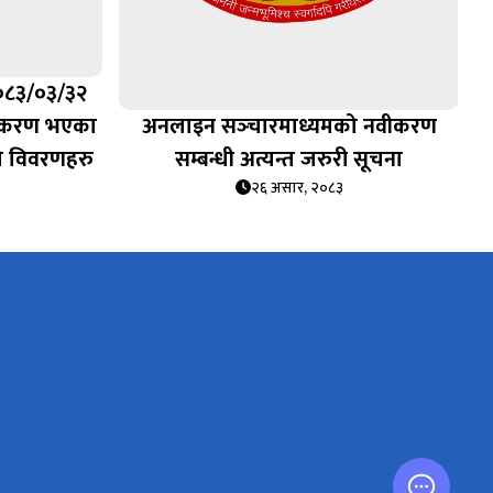
०८३/०३/३२
विकरण भएका
अनलाइन सञ्‍चारमाध्यमको नवीकरण
ो विवरणहरु
सम्बन्धी अत्यन्त जरुरी सूचना
२६ असार, २०८३