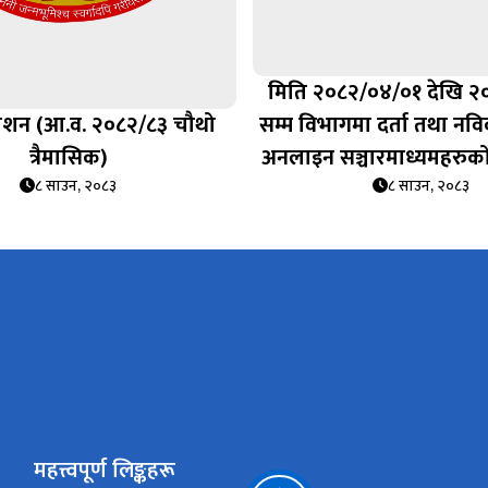
मिति २०८२/०४/०१ देखि २
रकाशन (आ.व. २०८२/८३ चौथो
सम्म विभागमा दर्ता तथा न
त्रैमासिक)
अनलाइन सञ्चारमाध्यमहरुक
८ साउन, २०८३
८ साउन, २०८३
महत्त्वपूर्ण लिङ्कहरू